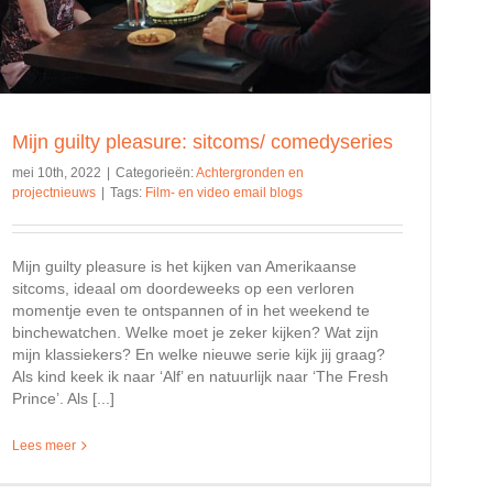
Mijn guilty pleasure: sitcoms/ comedyseries
mei 10th, 2022
|
Categorieën:
Achtergronden en
projectnieuws
|
Tags:
Film- en video email blogs
Mijn guilty pleasure is het kijken van Amerikaanse
sitcoms, ideaal om doordeweeks op een verloren
momentje even te ontspannen of in het weekend te
binchewatchen. Welke moet je zeker kijken? Wat zijn
mijn klassiekers? En welke nieuwe serie kijk jij graag?
Als kind keek ik naar ‘Alf’ en natuurlijk naar ‘The Fresh
Prince’. Als [...]
Lees meer