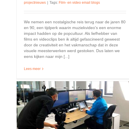
projectnieuws
|
Tags:
Film- en video email blogs
We nemen een nostalgische reis terug naar de jaren 80
en 90, een tijdperk waarin muziekvideo's een enorme
impact hadden op de popcultuur. Als liefhebber van
films en videoclips ben ik altijd gefascineerd geweest
door de creativiteit en het vakmanschap dat in deze
visuele meesterwerken werd gestoken. Dus laten we
eens kijken naar mijn [...]
Lees meer
Nieuwe Huisstijl PelserFilm
Achtergronden en projectnieuws
ch