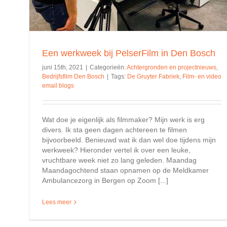
Een werkweek bij PelserFilm in Den Bosch
juni 15th, 2021
|
Categorieën:
Achtergronden en projectnieuws
,
Bedrijfsfilm Den Bosch
|
Tags:
De Gruyter Fabriek
,
Film- en video
email blogs
Wat doe je eigenlijk als filmmaker? Mijn werk is erg
divers. Ik sta geen dagen achtereen te filmen
bijvoorbeeld. Benieuwd wat ik dan wel doe tijdens mijn
werkweek? Hieronder vertel ik over een leuke,
vruchtbare week niet zo lang geleden. Maandag
Maandagochtend staan opnamen op de Meldkamer
Ambulancezorg in Bergen op Zoom [...]
Lees meer
Goed beeld, geluid en belichting bij videobellen, 8 tips.