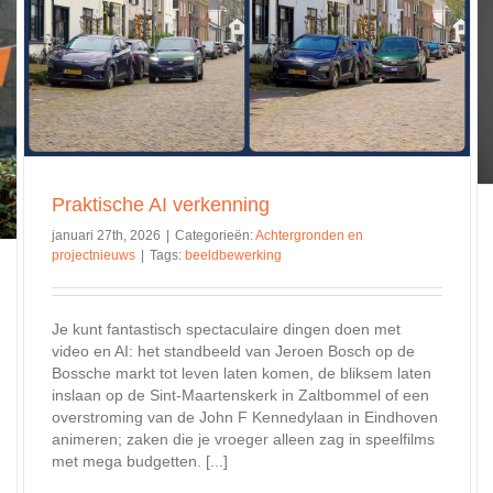
7 edit technieken uit de praktijk
Achtergronden en projectnieuws
Video montage
Praktische AI verkenning
januari 27th, 2026
|
Categorieën:
Achtergronden en
projectnieuws
|
Tags:
beeldbewerking
Je kunt fantastisch spectaculaire dingen doen met
video en AI: het standbeeld van Jeroen Bosch op de
Bossche markt tot leven laten komen, de bliksem laten
inslaan op de Sint-Maartenskerk in Zaltbommel of een
overstroming van de John F Kennedylaan in Eindhoven
animeren; zaken die je vroeger alleen zag in speelfilms
met mega budgetten. [...]