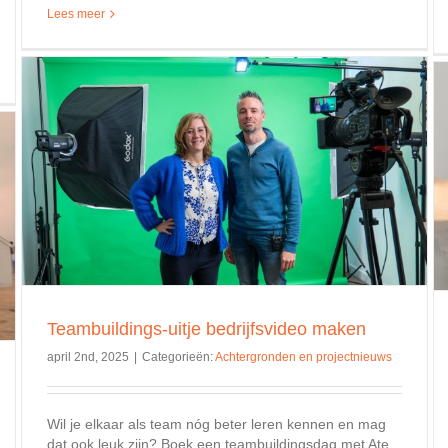
Lees meer
PelserFilm en analoge fotografie; rewind naar de jaren ’80
Achtergronden en projectnieuws
Teambuildings-uitje bedrijfsvideo maken
april 2nd, 2025
|
Categorieën:
Achtergronden en projectnieuws
Wil je elkaar als team nóg beter leren kennen en mag
dat ook leuk zijn? Boek een teambuildingsdag met Ate