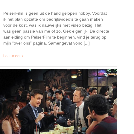
PelserFilm is geen uit de hand gelopen hobby. Voordat
ik het plan opzette om bedrijfsvideo’s te gaan maken
voor de kost, was ik nauwelijks met video bezig. Het
was geen passie van me of zo. Gek eigenlijk. De directe
aanleiding om PelserFilm te beginnen, vind je terug op
mijn “over ons” pagina. Samengevat vond [...]
Lees meer