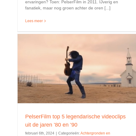
ervaringen? Toen: PelserFilm in 2011. IJverig en
fanatiek, maar nog groen achter de oren [...]
Lees meer
Teambuildings-uitje bedrijfsvideo maken
Achtergronden en projectnieuws
 ’80
PelserFilm top 5 legendarische videoclips
uit de jaren ’80 en ’90
februari 6th, 2024
|
Categorieën:
Achtergronden en