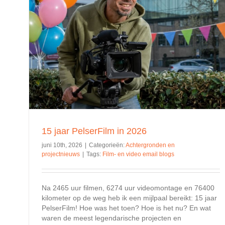
Praktische AI verkenning
Achtergronden en projectnieuws
15 jaar PelserFilm in 2026
juni 10th, 2026
|
Categorieën:
Achtergronden en
projectnieuws
|
Tags:
Film- en video email blogs
Na 2465 uur filmen, 6274 uur videomontage en 76400
kilometer op de weg heb ik een mijlpaal bereikt: 15 jaar
PelserFilm! Hoe was het toen? Hoe is het nu? En wat
waren de meest legendarische projecten en