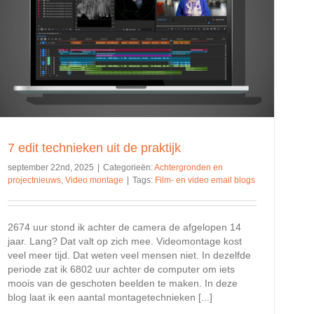
7 edit technieken uit de praktijk
september 22nd, 2025
|
Categorieën:
Achtergronden en
projectnieuws
,
Video montage
|
Tags:
Film- en video email blogs
2674 uur stond ik achter de camera de afgelopen 14
jaar. Lang? Dat valt op zich mee. Videomontage kost
veel meer tijd. Dat weten veel mensen niet. In dezelfde
periode zat ik 6802 uur achter de computer om iets
moois van de geschoten beelden te maken. In deze
blog laat ik een aantal montagetechnieken [...]