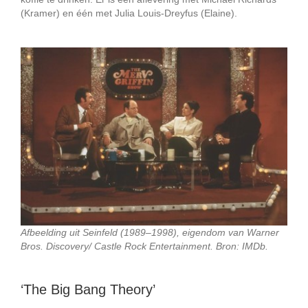
(Kramer) en één met Julia Louis-Dreyfus (Elaine).
Afbeelding uit Seinfeld (1989–1998), eigendom van
Warner
Bros. Discovery/
Castle Rock Entertainment. Bron: IMDb.
‘The Big Bang Theory’