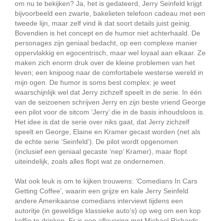
om nu te bekijken? Ja, het is gedateerd, Jerry Seinfeld krijgt
bijvoorbeeld een zwarte, bakelieten telefoon cadeau met een
tweede lijn, maar zelf vind ik dat soort details juist geinig.
Bovendien is het concept en de humor niet achterhaald. De
personages zijn geniaal bedacht, op een complexe manier
oppervlakkig en egocentrisch, maar wel loyaal aan elkaar. Ze
maken zich enorm druk over de kleine problemen van het
leven; een knipoog naar de comfortabele westerse wereld in
mijn ogen. De humor is soms best complex: je weet
waarschijnlijk wel dat Jerry zichzelf speelt in de serie. In één
van de seizoenen schrijven Jerry en zijn beste vriend George
een pilot voor de sitcom ‘Jerry’ die in de basis inhoudsloos is.
Het idee is dat de serie over niks gaat, dat Jerry zichzelf
speelt en George, Elaine en Kramer gecast worden (net als
de echte serie ‘Seinfeld’). De pilot wordt opgenomen
(inclusief een geniaal gecaste ‘nep’ Kramer), maar flopt
uiteindelijk, zoals alles flopt wat ze ondernemen.
Wat ook leuk is om te kijken trouwens: ‘Comedians In Cars
Getting Coffee’, waarin een grijze en kale Jerry Seinfeld
andere Amerikaanse comedians interviewt tijdens een
autoritje (in geweldige klassieke auto’s) op weg om een kop
koffie te drinken. Er is een aflevering met Michael Richards