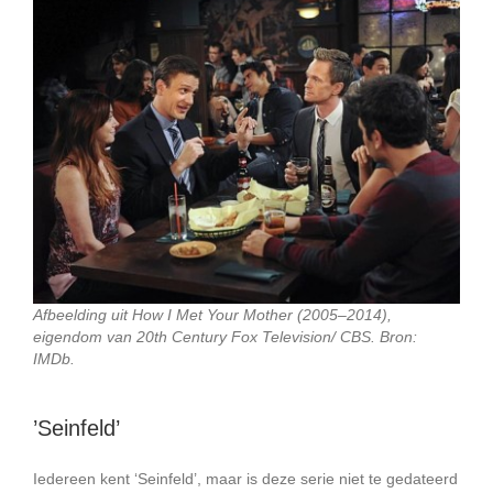
Afbeelding uit How I Met Your Mother (2005–2014),
eigendom van 20th Century Fox Television/ CBS. Bron:
IMDb.
’Seinfeld’
Iedereen kent ‘Seinfeld’, maar is deze serie niet te gedateerd