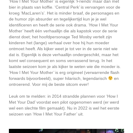
‘How I Met Your Mother’ is eigenlijk ‘Friends’ maar dan met
bier in plaats van koffie. ‘Central Perk’ is vervangen voor de
kroeg ‘MacLaren’s’. Het is minder braaf, de personages en
de humor zijn absurder en tegelijkertijd kun je je wel
identificeren en heeft de serie ook drama. ‘How I Met Your
Mother’ heeft één verhaallijn die als kapstok voor de serie
dienst doet; het hoofdpersonage Ted Mosby vertelt zijn
kinderen het (lange) verhaal over hoe hij hun moeder
ontmoet heeft. Als kijker weet je tot ver in de serie niet wie
dat is. Eigenlijk is deze verhaallijn ondergeschikt, maar het
komt wel consequent en soms verrassend terug. In het
laatste seizoen kom je als kijker te weten wie die moeder is.
‘How I Met Your Mother’ is erg origineel (verwarrende flash
forwards bijvoorbeeld), super hilarisch, legendarisch
en
ontroerend. Voor mij de beste sitcom ever!
Leuk om te melden: in 2014 strandde plannen voor ‘How I
Met Your Dad’ voordat een pilot opgenomen werd (er werd
wel een slechte film gemaakt). Nu in 2022 is wel het eerste
seizoen van ‘How I Met Your Father’ uit.