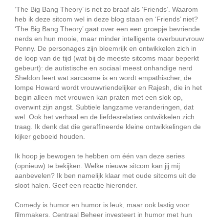
‘The Big Bang Theory’ is net zo braaf als ‘Friends’. Waarom
heb ik deze sitcom wel in deze blog staan en ‘Friends’ niet?
‘The Big Bang Theory’ gaat over een een groepje bevriende
nerds en hun mooie, maar minder intelligente overbuurvrouw
Penny. De personages zijn bloemrijk en ontwikkelen zich in
de loop van de tijd (wat bij de meeste sitcoms maar beperkt
gebeurt): de autistische en sociaal meest onhandige nerd
Sheldon leert wat sarcasme is en wordt empathischer, de
lompe Howard wordt vrouwvriendelijker en Rajesh, die in het
begin alleen met vrouwen kan praten met een slok op,
overwint zijn angst. Subtiele langzame veranderingen, dat
wel. Ook het verhaal en de liefdesrelaties ontwikkelen zich
traag. Ik denk dat die geraffineerde kleine ontwikkelingen de
kijker geboeid houden.
Ik hoop je bewogen te hebben om één van deze series
(opnieuw) te bekijken. Welke nieuwe sitcom kan jij mij
aanbevelen? Ik ben namelijk klaar met oude sitcoms uit de
sloot halen. Geef een reactie hieronder.
Comedy is humor en humor is leuk, maar ook lastig voor
filmmakers. Centraal Beheer investeert in humor met hun