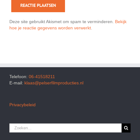
Deze site gebruikt Akismet om spam te verminderen.
Bekijk
hoe je reactie gegevens worden verwerkt
.
Telefoon:
06-41518211
E-mail:
klaas@pelserfilmproducties.nl
Privacybeleid
Zoeken
naar: