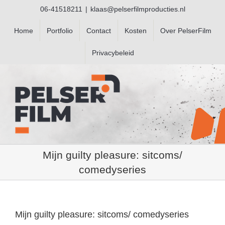
Ga
06-41518211
|
klaas@pelserfilmproducties.nl
naar
inhoud
Home
Portfolio
Contact
Kosten
Over PelserFilm
Privacybeleid
Mijn guilty pleasure: sitcoms/
comedyseries
Mijn guilty pleasure: sitcoms/ comedyseries