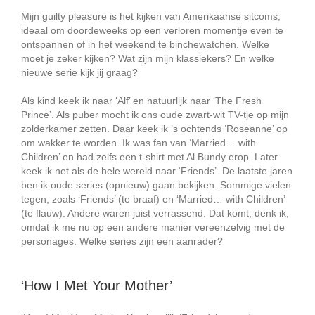
Mijn guilty pleasure is het kijken van Amerikaanse sitcoms,
ideaal om doordeweeks op een verloren momentje even te
ontspannen of in het weekend te binchewatchen. Welke
moet je zeker kijken? Wat zijn mijn klassiekers? En welke
nieuwe serie kijk jij graag?
Als kind keek ik naar ‘Alf’ en natuurlijk naar ‘The Fresh
Prince’. Als puber mocht ik ons oude zwart-wit TV-tje op mijn
zolderkamer zetten. Daar keek ik ’s ochtends ‘Roseanne’ op
om wakker te worden. Ik was fan van ‘Married… with
Children’ en had zelfs een t-shirt met Al Bundy erop. Later
keek ik net als de hele wereld naar ‘Friends’. De laatste jaren
ben ik oude series (opnieuw) gaan bekijken. Sommige vielen
tegen, zoals ‘Friends’ (te braaf) en ‘Married… with Children’
(te flauw). Andere waren juist verrassend. Dat komt, denk ik,
omdat ik me nu op een andere manier vereenzelvig met de
personages. Welke series zijn een aanrader?
‘How I Met Your Mother’