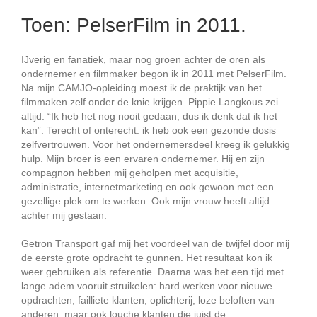
Toen: PelserFilm in 2011.
IJverig en fanatiek, maar nog groen achter de oren als
ondernemer en filmmaker begon ik in 2011 met PelserFilm.
Na mijn CAMJO-opleiding moest ik de praktijk van het
filmmaken zelf onder de knie krijgen. Pippie Langkous zei
altijd: “Ik heb het nog nooit gedaan, dus ik denk dat ik het
kan”. Terecht of onterecht: ik heb ook een gezonde dosis
zelfvertrouwen. Voor het ondernemersdeel kreeg ik gelukkig
hulp. Mijn broer is een ervaren ondernemer. Hij en zijn
compagnon hebben mij geholpen met acquisitie,
administratie, internetmarketing en ook gewoon met een
gezellige plek om te werken. Ook mijn vrouw heeft altijd
achter mij gestaan.
Getron Transport gaf mij het voordeel van de twijfel door mij
de eerste grote opdracht te gunnen. Het resultaat kon ik
weer gebruiken als referentie. Daarna was het een tijd met
lange adem vooruit struikelen: hard werken voor nieuwe
opdrachten, failliete klanten, oplichterij, loze beloften van
anderen, maar ook louche klanten die juist de