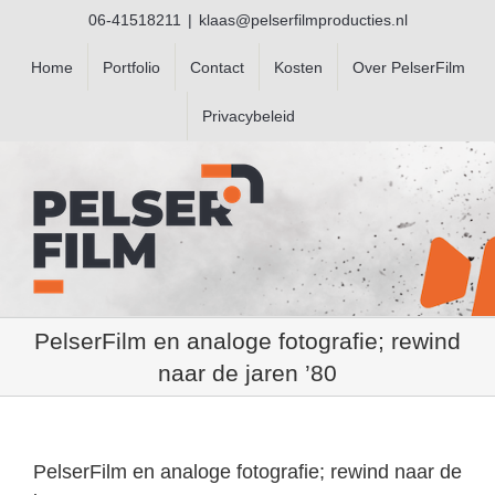
Ga
06-41518211
|
klaas@pelserfilmproducties.nl
naar
inhoud
Home
Portfolio
Contact
Kosten
Over PelserFilm
Privacybeleid
PelserFilm en analoge fotografie; rewind
naar de jaren ’80
PelserFilm en analoge fotografie; rewind naar de