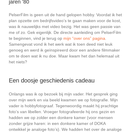
jaren ’80
PelserFilm is geen uit de hand gelopen hobby. Voordat ik het
plan opzette om bedrijfsvideo’s te gaan maken voor de kost,
was ik nauwelijks met video bezig. Het was geen passie van
me of zo. Gek eigenlijk. De directe aanleiding om PelserFilm
te beginnen, vind je terug op
mijn “over ons” pagina
.
Samengevat vond ik het werk wat ik toen deed niet leuk
genoeg en werd ik geïnspireerd door een andere filmmaker
om te doen wat ik nu doe. Maar kwam het dan helemaal uit
het niets?
Een doosje geschiedenis cadeau
Onlangs was ik op bezoek bij mijn vader. Het gesprek ging
over mijn werk en via beeld kwamen we op fotografie. Mijn
vader is hobbyfotograaf. Tegenwoordig maakt hij prachtige
foto’s van libellen. Vroeger fotografeerde hij ons gezin en
hadden we op zolder een donkere kamer (voor mensen
zonder grijze haren: in een donkere kamer of DOKA
ontwikkel je analoge foto’s). We hadden het over de analoge