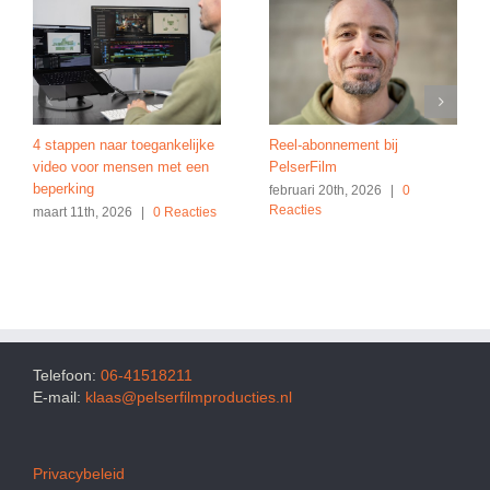
4 stappen naar toegankelijke
Reel-abonnement bij
video voor mensen met een
PelserFilm
beperking
februari 20th, 2026
|
0
Reacties
maart 11th, 2026
|
0 Reacties
Telefoon:
06-41518211
E-mail:
klaas@pelserfilmproducties.nl
Privacybeleid