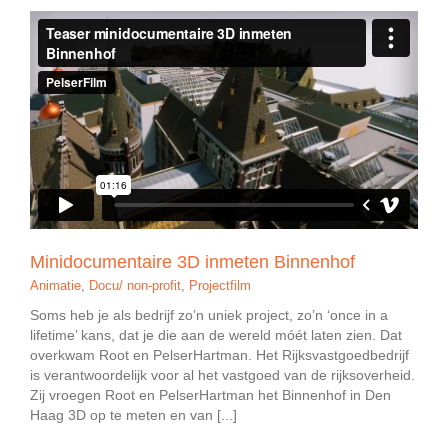
Minidocumentaire 3D inmeten Binnenhof
Animatie
,
Docu/ non-profit
,
Projectfilm
Soms heb je als bedrijf zo’n uniek project, zo’n ‘once in a
lifetime’ kans, dat je die aan de wereld móét laten zien. Dat
overkwam Root en PelserHartman. Het Rijksvastgoedbedrijf
is verantwoordelijk voor al het vastgoed van de rijksoverheid.
Zij vroegen Root en PelserHartman het Binnenhof in Den
Haag 3D op te meten en van [...]