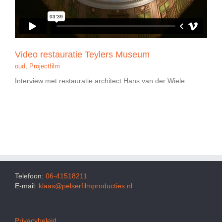
Video restauratie Teylers Museum
oud
,
Projectfilm
Interview met restauratie architect Hans van der Wiele
Telefoon:
06-41518211
E-mail:
klaas@pelserfilmproducties.nl
Privacybeleid