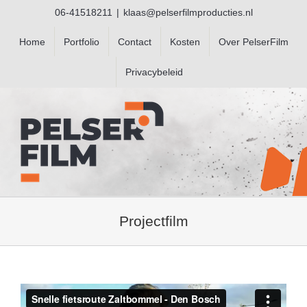
Ga
06-41518211
|
klaas@pelserfilmproducties.nl
naar
inhoud
Home
Portfolio
Contact
Kosten
Over PelserFilm
Privacybeleid
Projectfilm