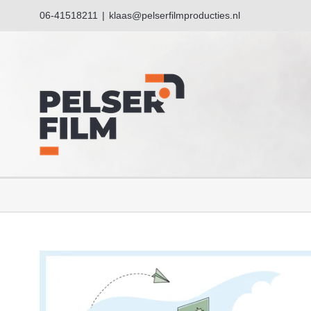
Ga
06-41518211
|
klaas@pelserfilmproducties.nl
naar
inhoud