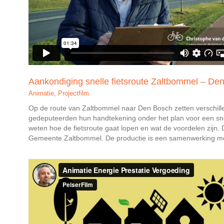
Aankondiging snelle fietsroute Zaltbommel – De
Animatie
,
Projectfilm
Op de route van Zaltbommel naar Den Bosch zetten verschil
gedeputeerden hun handtekening onder het plan voor een snell
weten hoe de fietsroute gaat lopen en wat de voordelen zijn.
Gemeente Zaltbommel. De productie is een samenwerking met 