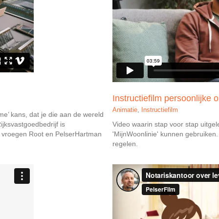
Instructiefilm persoonlijke
Animatie
,
Instructiefilm
time’ kans, dat je die aan de wereld
jksvastgoedbedrijf is
Video waarin stap voor stap uitg
Zij vroegen Root en PelserHartman
'MijnWoonlinie' kunnen gebruiken
regelen.