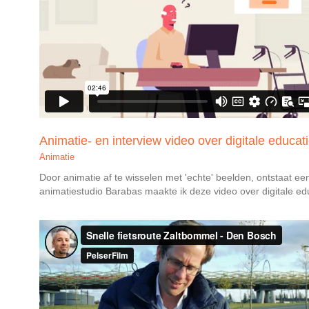
Animatie- en interview video over digitale educat
Animatie
Door animatie af te wisselen met 'echte' beelden, ontstaat e
animatiestudio Barabas maakte ik deze video over digitale educ