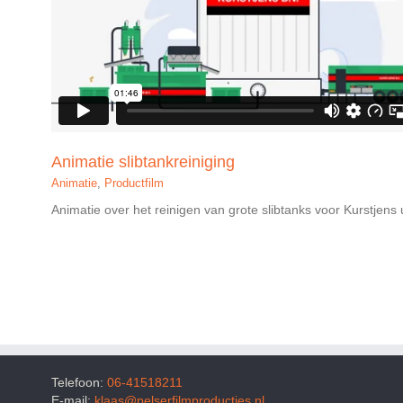
Animatie slibtankreiniging
Animatie
,
Productfilm
Animatie over het reinigen van grote slibtanks voor Kurstjens 
Telefoon:
06-41518211
E-mail:
klaas@pelserfilmproducties.nl