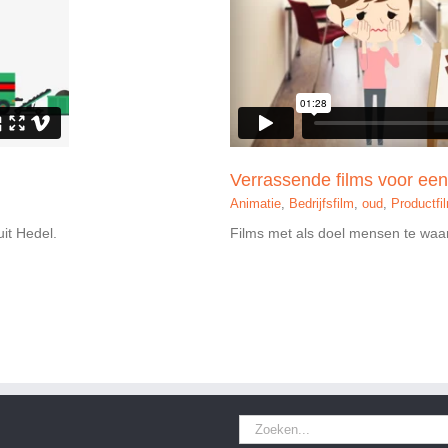
Verrassende films voor een
Animatie
,
Bedrijfsfilm
,
oud
,
Productfi
uit Hedel.
Films met als doel mensen te waa
Zoeken
naar: