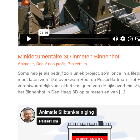
Minidocumentaire 3D inmeten Binnenhof
Animatie
,
Docu/ non-profit
,
Projectfilm
Soms heb je als bedrijf zo’n uniek project, zo’n ‘once in a life
móét laten zien. Dat overkwam Root en PelserHartman. Het Ri
verantwoordelijk voor al het vastgoed van de rijksoverheid. 
het Binnenhof in Den Haag 3D op te meten en van [...]