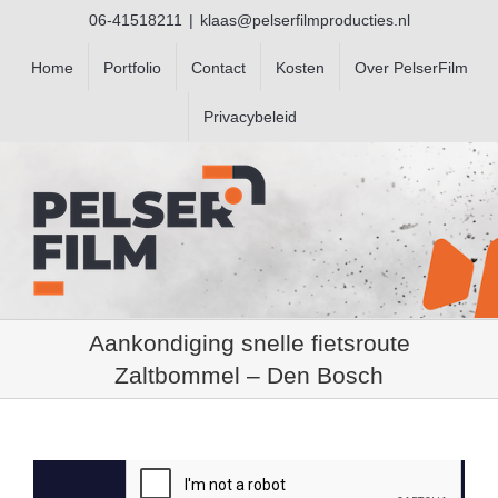
Ga
06-41518211
|
klaas@pelserfilmproducties.nl
naar
inhoud
Home
Portfolio
Contact
Kosten
Over PelserFilm
Privacybeleid
Aankondiging snelle fietsroute
Zaltbommel – Den Bosch