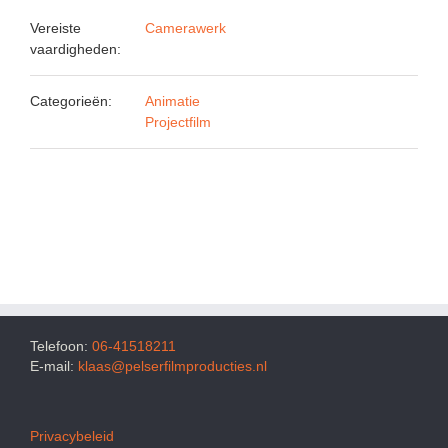
Vereiste
Camerawerk
vaardigheden:
Categorieën:
Animatie
Projectfilm
Telefoon:
06-41518211
E-mail:
klaas@pelserfilmproducties.nl
Privacybeleid