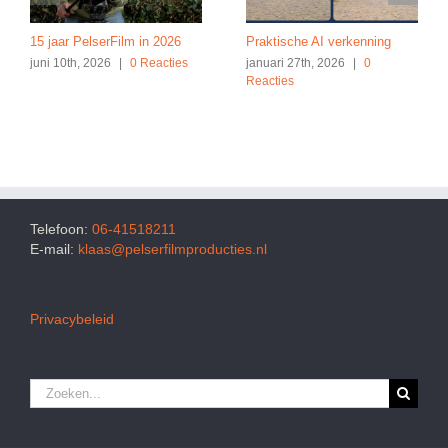
15 jaar PelserFilm in 2026
Praktische AI verkenning
juni 10th, 2026
|
0 Reacties
januari 27th, 2026
|
0
Reacties
Telefoon:
06-41518211
E-mail:
klaas@pelserfilmproducties.nl
Privacybeleid
Zoeken
naar: