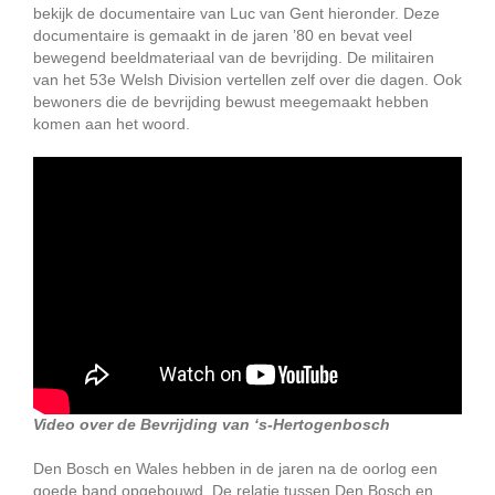
bekijk de documentaire van Luc van Gent hieronder. Deze
documentaire is gemaakt in de jaren ’80 en bevat veel
bewegend beeldmateriaal van de bevrijding. De militairen
van het 53e Welsh Division vertellen zelf over die dagen. Ook
bewoners die de bevrijding bewust meegemaakt hebben
komen aan het woord.
Video over de Bevrijding van ‘s-Hertogenbosch
Den Bosch en Wales hebben in de jaren na de oorlog een
goede band opgebouwd. De relatie tussen Den Bosch en