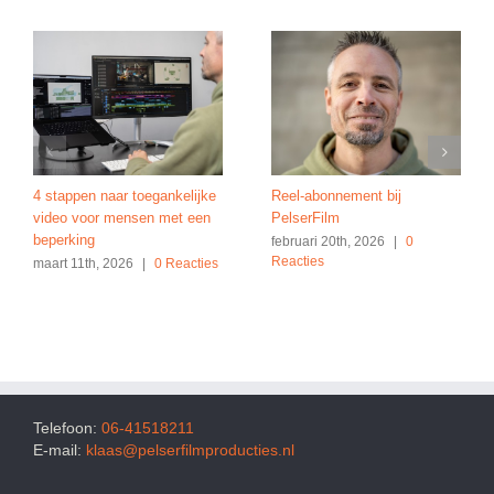
4 stappen naar toegankelijke
Reel-abonnement bij
video voor mensen met een
PelserFilm
beperking
februari 20th, 2026
|
0
Reacties
maart 11th, 2026
|
0 Reacties
Telefoon:
06-41518211
E-mail:
klaas@pelserfilmproducties.nl