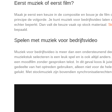
Eerst muziek of eerst film?
Maak je eerst een keuze in de compositie en bouw je de film 
principe de volgorde. Je kunt muziek voor bedrijfsvideo laten
echter beperkt. Dan valt de keuze vaak op stock materiaal.
St
bepaald.
Spelen met muziek voor bedrijfsvideo
Muziek voor bedrijfsvideo is meer dan een ondersteunend deunt
muziekstuk selecteren is een leuk spel en is ook altijd ander
een moodfilm zonder gesproken tekst. In dit geval koos ik jui
gedeelte van het optreden gebruiken, alleen niet voor de hele 
gelukt. Met stockmuziek zijn bovendien synchronisatierecht