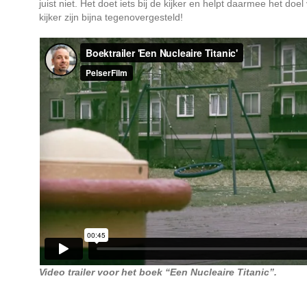
juist niet. Het doet iets bij de kijker en helpt daarmee het doe
kijker zijn bijna tegenovergesteld!
Video trailer voor het boek “Een Nucleaire Titanic”.