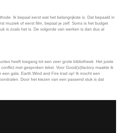
de. Ik bepaal eerst wat het belangrijkste is. Dat bepaald in
 muziek of eerst film, bepaal je zelf. Soms is het budget
uk is zoals het is. De volgorde van werken is dan dus al
ies heeft toegang tot een zeer grote bibliotheek. Het juiste
n conflict met gesproken tekst. Voor Good(s)factory maakte ik
n een gala. Earth Wind and Fire trad op! Ik mocht een
doorstralen. Door het kiezen van een passend stuk is dat