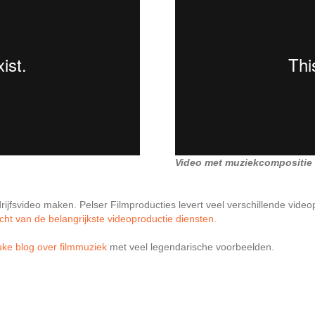
Video met muziekcompositie in
jfsvideo maken. Pelser Filmproducties levert veel verschillende video
cht van de belangrijkste videoproductie diensten.
ke blog over filmmuziek
met veel legendarische voorbeelden.