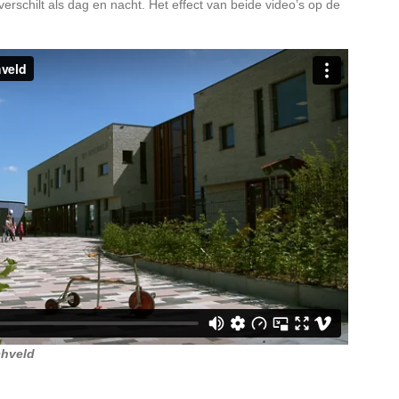
 verschilt als dag en nacht. Het effect van beide video’s op de
chveld