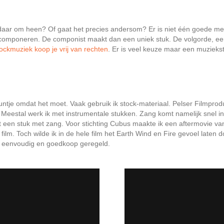
daar om heen? Of gaat het precies andersom? Er is niet één goede metho
 componeren. De componist maakt dan een uniek stuk. De volgorde, eerst
ockmuziek koop je vrij van rechten
. Er is veel keuze maar een muziekst
je omdat het moet. Vaak gebruik ik stock-materiaal. Pelser Filmproduct
s. Meestal werk ik met instrumentale stukken. Zang komt namelijk snel i
st een stuk met zang. Voor stichting Cubus maakte ik een aftermovie va
film. Toch wilde ik in de hele film het Earth Wind en Fire gevoel laten 
en eenvoudig en goedkoop geregeld.