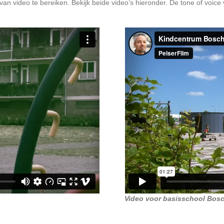
l van video te bereiken. Bekijk beide video’s hieronder. De tone of voice
Video voor basisschool Bos