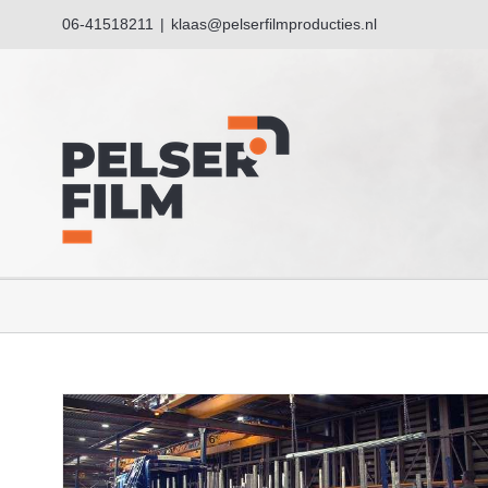
Ga
06-41518211
|
klaas@pelserfilmproducties.nl
naar
inhoud