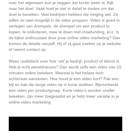
over het algemeen kun je zeggen dat korter beter is. Kijk
naar het doel. Vaak hoef je niet in detail te treden om dat
doel te bereiken. Veel bedrijven hebben die neiging wel. Ze
willen zo veel mogelijk in de video proppen. Video is goed in
verlagen van drempels: de drempel om een product te
kopen, te solliciteren, mee te doen met crowfunding, enz. Is
de kijker enthousiast door jouw online video marketing? Dan
komen de details vanzelf. Hij of zij gaat zoeken op je website
of neemt contact op.
Wees realistisch over hoe ‘vet’ je bedrijf, product of dienst is.
Heb je echt wereldnieuws? Dan wordt zelfs een video van 10
minuten online bekeken. Meestal is het helaas toch
achteraan aansluiten. Hoe houd je een video kort? Pak een
bijl en hak die lange video op in korte stukken. Bijvoorbeeld
één video per productgroep. Korte video’s worden sneller
bekeken, zijn meer toegespitst en je hebt meer variatie in je
online video marketing.