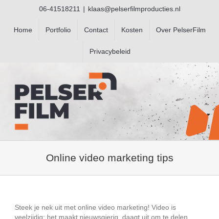
Ga
06-41518211
|
klaas@pelserfilmproducties.nl
naar
inhoud
Home
Portfolio
Contact
Kosten
Over PelserFilm
Privacybeleid
Online video marketing tips
Steek je nek uit met online video marketing! Video is
veelzijdig: het maakt nieuwsgierig, daagt uit om te delen,