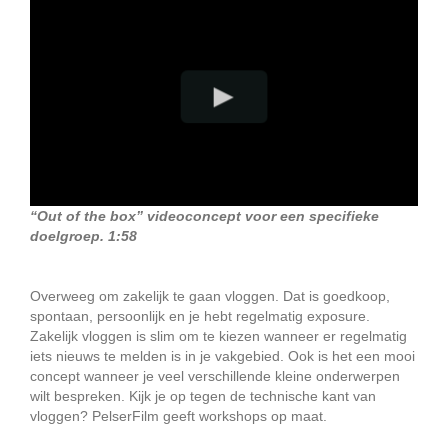
“Out of the box” videoconcept voor een specifieke
doelgroep. 1:58
Overweeg om zakelijk te gaan vloggen. Dat is goedkoop,
spontaan, persoonlijk en je hebt regelmatig exposure.
Zakelijk vloggen is slim om te kiezen wanneer er regelmatig
iets nieuws te melden is in je vakgebied. Ook is het een mooi
concept wanneer je veel verschillende kleine onderwerpen
wilt bespreken. Kijk je op tegen de technische kant van
vloggen? PelserFilm geeft workshops op maat.