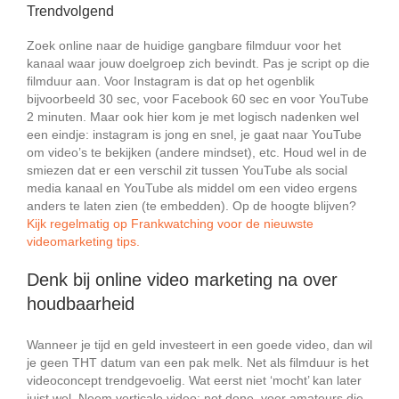
Trendvolgend
Zoek online naar de huidige gangbare filmduur voor het
kanaal waar jouw doelgroep zich bevindt. Pas je script op die
filmduur aan. Voor Instagram is dat op het ogenblik
bijvoorbeeld 30 sec, voor Facebook 60 sec en voor YouTube
2 minuten. Maar ook hier kom je met logisch nadenken wel
een eindje: instagram is jong en snel, je gaat naar YouTube
om video’s te bekijken (andere mindset), etc. Houd wel in de
smiezen dat er een verschil zit tussen YouTube als social
media kanaal en YouTube als middel om een video ergens
anders te laten zien (te embedden). Op de hoogte blijven?
Kijk regelmatig op Frankwatching voor de nieuwste
videomarketing tips.
Denk bij online video marketing na over
houdbaarheid
Wanneer je tijd en geld investeert in een goede video, dan wil
je geen THT datum van een pak melk. Net als filmduur is het
videoconcept trendgevoelig. Wat eerst niet ‘mocht’ kan later
juist wel. Neem verticale video: not done, voor amateurs die