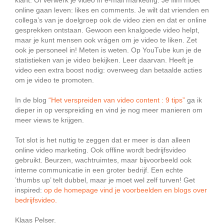
klant. Of verwerk je video in e-mail marketing. Je film moet
online gaan leven: likes en comments. Je wilt dat vrienden en
collega’s van je doelgroep ook de video zien en dat er online
gesprekken ontstaan. Gewoon een knalgoede video helpt,
maar je kunt mensen ook vrágen om je video te liken. Zet
ook je personeel in! Meten is weten. Op YouTube kun je de
statistieken van je video bekijken. Leer daarvan. Heeft je
video een extra boost nodig: overweeg dan betaalde acties
om je video te promoten.
In de blog
“Het verspreiden van video content : 9 tips”
ga ik
dieper in op verspreiding en vind je nog meer manieren om
meer views te krijgen.
Tot slot is het nuttig te zeggen dat er meer is dan alleen
online video marketing. Ook offline wordt bedrijfsvideo
gebruikt. Beurzen, wachtruimtes, maar bijvoorbeeld ook
interne communicatie in een groter bedrijf. Een echte
’thumbs up’ telt dubbel, maar je moet wel zelf turven! Get
inspired:
op de homepage vind je voorbeelden en blogs over
bedrijfsvideo.
Klaas Pelser.