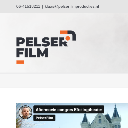
Ga
06-41518211
|
klaas@pelserfilmproducties.nl
naar
inhoud