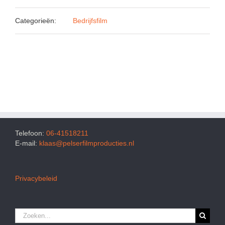
Categorieën:
Bedrijfsfilm
Telefoon:
06-41518211
E-mail:
klaas@pelserfilmproducties.nl
Privacybeleid
Zoeken
naar: