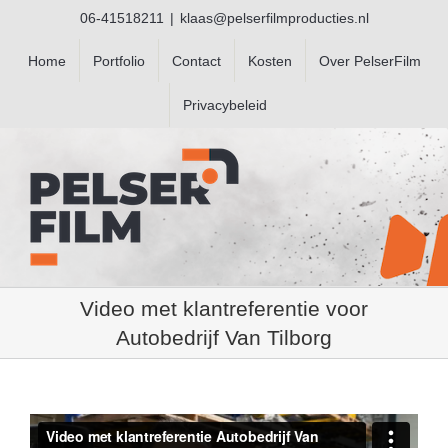
Ga
06-41518211
|
klaas@pelserfilmproducties.nl
naar
inhoud
Home
Portfolio
Contact
Kosten
Over PelserFilm
Privacybeleid
Video met klantreferentie voor
Autobedrijf Van Tilborg