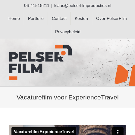
Ga
06-41518211
|
klaas@pelserfilmproducties.nl
naar
inhoud
Home
Portfolio
Contact
Kosten
Over PelserFilm
Privacybeleid
Vacaturefilm voor ExperienceTravel