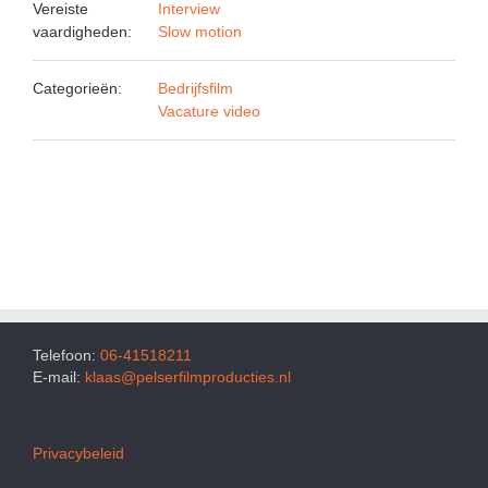
Vereiste
Interview
vaardigheden:
Slow motion
Categorieën:
Bedrijfsfilm
Vacature video
Telefoon:
06-41518211
E-mail:
klaas@pelserfilmproducties.nl
Privacybeleid