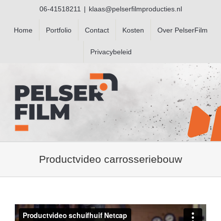
Ga
06-41518211
|
klaas@pelserfilmproducties.nl
naar
inhoud
Home
Portfolio
Contact
Kosten
Over PelserFilm
Privacybeleid
Productvideo carrosseriebouw