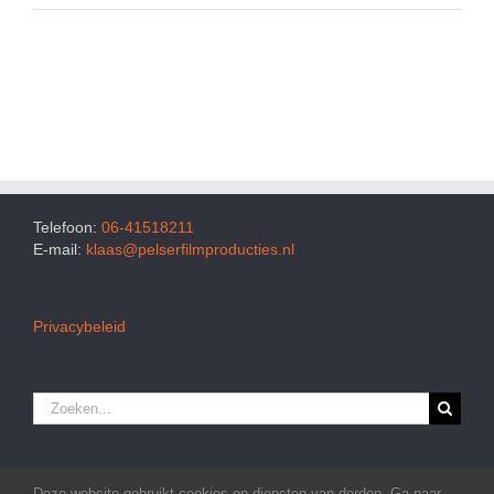
Telefoon:
06-41518211
E-mail:
klaas@pelserfilmproducties.nl
Privacybeleid
Zoeken
naar:
Deze website gebruikt cookies en diensten van derden. Ga naar