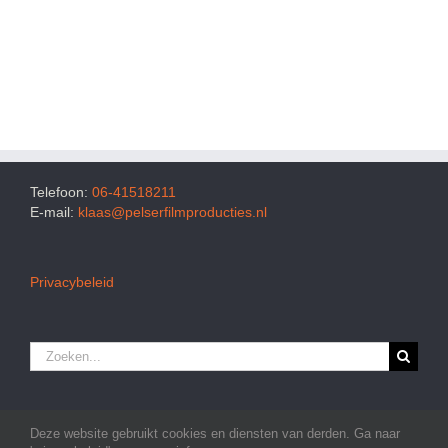
Telefoon:
06-41518211
E-mail:
klaas@pelserfilmproducties.nl
Privacybeleid
Zoeken
naar:
Deze website gebruikt cookies en diensten van derden. Ga naar