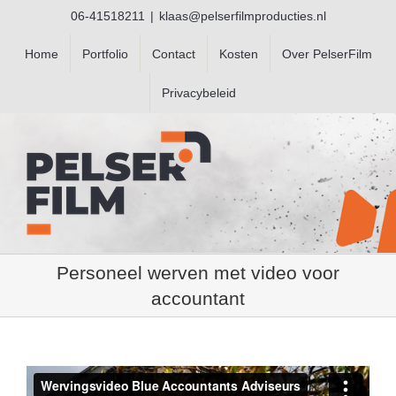
Ga
06-41518211
|
klaas@pelserfilmproducties.nl
naar
inhoud
Home
Portfolio
Contact
Kosten
Over PelserFilm
Privacybeleid
Personeel werven met video voor
accountant