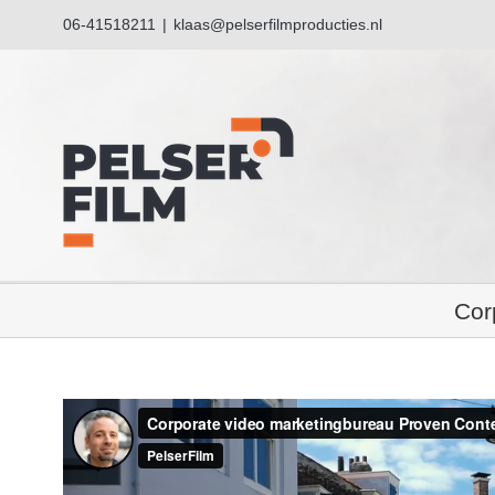
Ga
06-41518211
|
klaas@pelserfilmproducties.nl
naar
inhoud
Cor