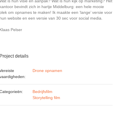
Wat is hun visie en aanpak? Wat is hun kijk op marketing? Het
kantoor bevindt zich in hartje Middelburg: een hele mooie
plek om opnames te maken! Ik maakte een ‘lange’ versie voor
hun website en een versie van 30 sec voor social media.
Klaas Pelser
Project details
Vereiste
Drone opnamen
vaardigheden:
Categorieën:
Bedrijfsfilm
Storytelling film