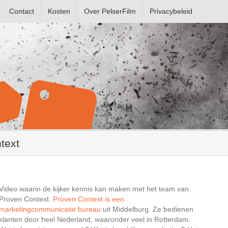
Contact
Kosten
Over PelserFilm
Privacybeleid
text
Video waarin de kijker kennis kan maken met het team van
Proven Context.
Proven Context is een
marketingcommunicatie bureau
uit Middelburg. Ze bedienen
klanten door heel Nederland, waaronder veel in Rotterdam.