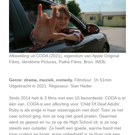
Afbeelding uit CODA (2021), eigendom van Apple Original
Films, Vendôme Pictures, Pathé Films. Bron: IMDb.
Genre: drama, muziek, comedy.
Filmduur: 1h 51min.
Uitgebracht in 2021. Regisseur: Sian Heder.
Sinds 2014 heb ik 3 films met een 10 beoordeeld. CODA is er
één van. CODA is een afkorting voor ‘Child Of Deaf Adults’.
Ruby is als enige in haar vissersgezin niet doof. Toen ze net
naar school ging, kon ze nog niet goed praten. Daarmee
werd ze gepest en nu ze op de High School zit, is ze nog
steeds een outsider. Ze heeft een goede, warme band met
haar ouders en broer, maar onbedoeld is ze thuis ook een