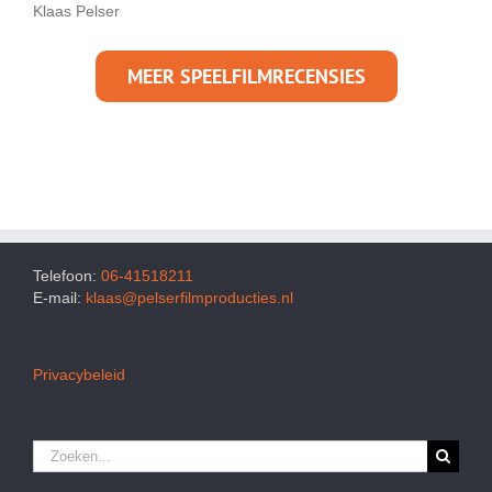
Klaas Pelser
MEER SPEELFILMRECENSIES
Telefoon:
06-41518211
E-mail:
klaas@pelserfilmproducties.nl
Privacybeleid
Zoeken
naar: