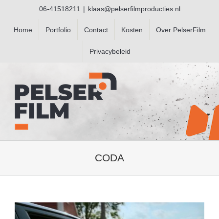
Ga
06-41518211
|
klaas@pelserfilmproducties.nl
naar
inhoud
Home
Portfolio
Contact
Kosten
Over PelserFilm
Privacybeleid
CODA