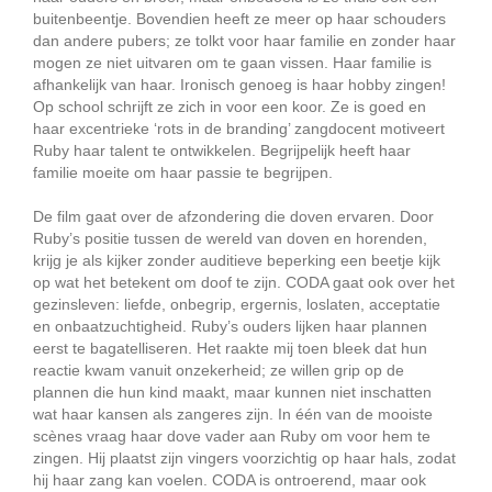
buitenbeentje. Bovendien heeft ze meer op haar schouders
dan andere pubers; ze tolkt voor haar familie en zonder haar
mogen ze niet uitvaren om te gaan vissen. Haar familie is
afhankelijk van haar. Ironisch genoeg is haar hobby zingen!
Op school schrijft ze zich in voor een koor. Ze is goed en
haar excentrieke ‘rots in de branding’ zangdocent motiveert
Ruby haar talent te ontwikkelen. Begrijpelijk heeft haar
familie moeite om haar passie te begrijpen.
De film gaat over de afzondering die doven ervaren. Door
Ruby’s positie tussen de wereld van doven en horenden,
krijg je als kijker zonder auditieve beperking een beetje kijk
op wat het betekent om doof te zijn. CODA gaat ook over het
gezinsleven: liefde, onbegrip, ergernis, loslaten, acceptatie
en onbaatzuchtigheid. Ruby’s ouders lijken haar plannen
eerst te bagatelliseren. Het raakte mij toen bleek dat hun
reactie kwam vanuit onzekerheid; ze willen grip op de
plannen die hun kind maakt, maar kunnen niet inschatten
wat haar kansen als zangeres zijn. In één van de mooiste
scènes vraag haar dove vader aan Ruby om voor hem te
zingen. Hij plaatst zijn vingers voorzichtig op haar hals, zodat
hij haar zang kan voelen. CODA is ontroerend, maar ook